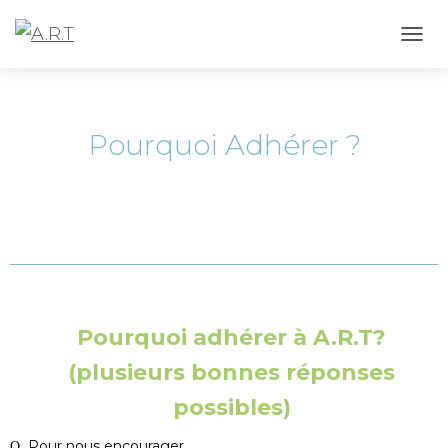
D
É
P
L
I
Pourquoi Adhérer ?
E
R
L
A
N
A
V
I
G
A
Pourquoi adhérer à A.R.T?
T
I
(plusieurs bonnes réponses
O
N
possibles)
Ο Pour nous encourager