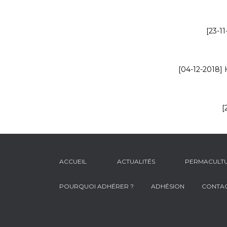
[23-1
[04-12-2018] H
[
ACCUEIL
ACTUALITÉS
PERMACULT
POURQUOI ADHÉRER ?
ADHÉSION
CONTA