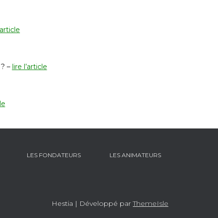
’article
 ? –
lire l’article
cle
LES FONDATEURS
LES ANIMATEURS
Hestia | Développé par
ThemeIsle