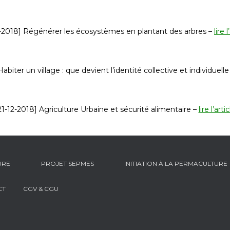
1-2018] Régénérer les écosystèmes en plantant des arbres –
lire l
abiter un village : que devient l’identité collective et individuelle
21-12-2018] Agriculture Urbaine et sécurité alimentaire –
lire l’arti
URE
PROJET SEPMES
INITIATION À LA PERMACULTURE
CT
CGV & CGU