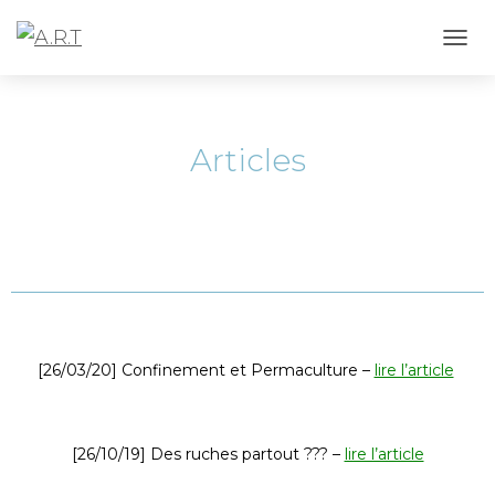
D
É
P
L
I
Articles
E
R
L
A
N
A
V
I
G
A
[26/03/20] Confinement et Permaculture –
lire l’article
T
I
O
N
[26/10/19] Des ruches partout ??? –
lire l’article