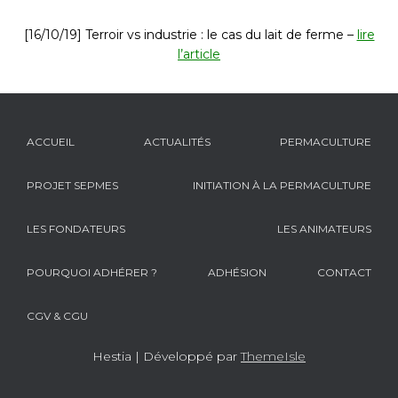
[16/10/19] Terroir vs industrie : le cas du lait de ferme –
lire
l’article
ACCUEIL
ACTUALITÉS
PERMACULTURE
PROJET SEPMES
INITIATION À LA PERMACULTURE
LES FONDATEURS
LES ANIMATEURS
POURQUOI ADHÉRER ?
ADHÉSION
CONTACT
CGV & CGU
Hestia | Développé par
ThemeIsle