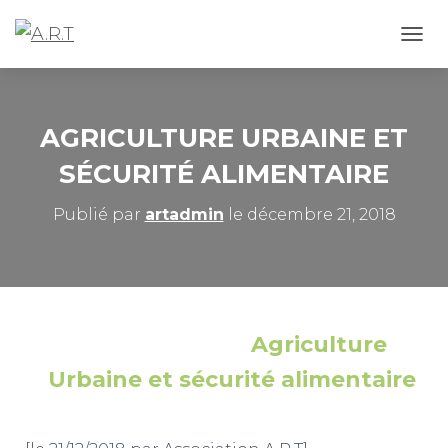
D
É
P
L
I
AGRICULTURE URBAINE ET
E
R
SÉCURITÉ ALIMENTAIRE
L
A
Publié par
artadmin
le
décembre 21, 2018
N
A
V
I
G
A
T
Agriculture
I
O
Urbaine et sécurité alimentaire
N