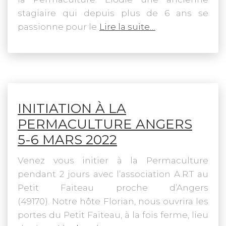
stagiaire qui depuis plus de 6 ans se
passionne pour le
Lire la suite…
INITIATION À LA
PERMACULTURE ANGERS
5-6 MARS 2022
Venez vous initier à la Permaculture
pendant 2 jours avec l’association A.R.T au
Petit Faiteau proche d’Angers
(49170). Notre hôte Florian, nous ouvrira les
portes du Petit Faiteau, à la fois ferme, lieu