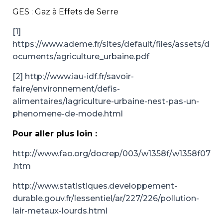
GES : Gaz à Effets de Serre
[1]
https://www.ademe.fr/sites/default/files/assets/d
ocuments/agriculture_urbaine.pdf
[2] http://www.iau-idf.fr/savoir-
faire/environnement/defis-
alimentaires/lagriculture-urbaine-nest-pas-un-
phenomene-de-mode.html
Pour aller plus loin :
http://www.fao.org/docrep/003/w1358f/w1358f07
.htm
http://www.statistiques.developpement-
durable.gouv.fr/lessentiel/ar/227/226/pollution-
lair-metaux-lourds.html