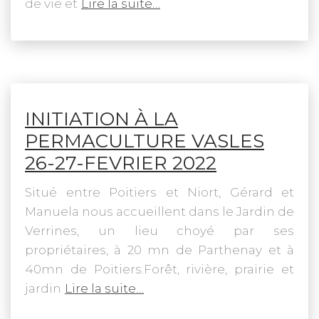
de vie et
Lire la suite…
INITIATION À LA
PERMACULTURE VASLES
26-27-FEVRIER 2022
Situé entre Poitiers et Niort, Gérard et
Manuela nous accueillent dans le Jardin de
Verrines, un lieu choyé par ses
propriétaires, à 20 mn de Parthenay et à
40mn de Poitiers.Forêt, rivière, prairie et
jardin
Lire la suite…