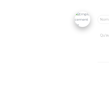
No
Qu’av