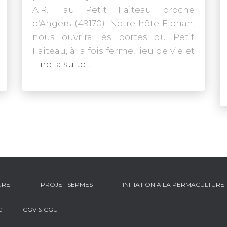
A.R.T au Petit Faiteau proche
d’Angers (49170). Notre hôte Florian,
nous ouvrira les portes du Petit
Faiteau, à la fois ferme, lieu de vie et
Lire la suite…
URE
PROJET SEPMES
INITIATION À LA PERMACULTURE
CT
CGV & CGU