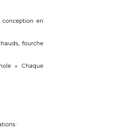
a conception en
chauds, fourche
nole » Chaque
tions :