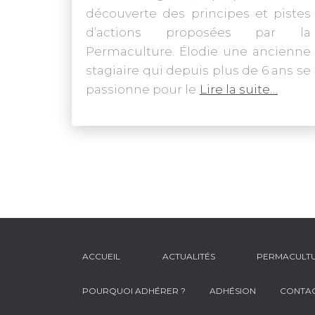
découverte des principes et pistes
d’actions proposées par la
Permaculture. Élodie une ancienne
stagiaire qui depuis plus de 6 ans se
passionne pour le
Lire la suite…
ACCUEIL
ACTUALITÉS
PERMACULT
POURQUOI ADHÉRER ?
ADHÉSION
CONTA