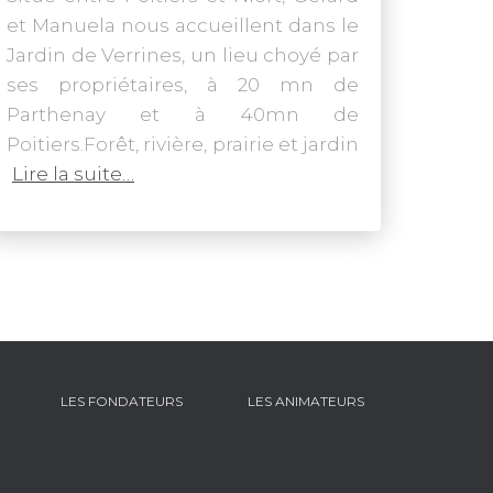
et Manuela nous accueillent dans le
Jardin de Verrines, un lieu choyé par
ses propriétaires, à 20 mn de
Parthenay et à 40mn de
Poitiers.Forêt, rivière, prairie et jardin
Lire la suite…
LES FONDATEURS
LES ANIMATEURS