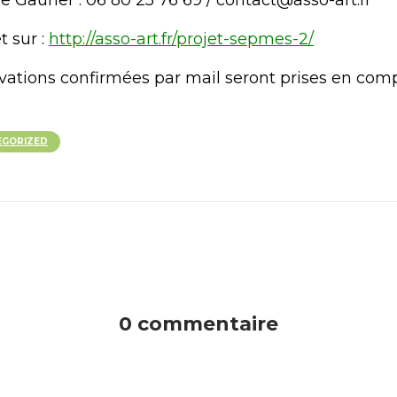
e Gaurier : 06 80 25 76 69 / contact@asso-art.fr
t sur :
http://asso-art.fr/projet-sepmes-2/
rvations confirmées par mail seront prises en comp
EGORIZED
0 commentaire